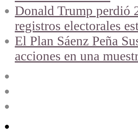
Donald Trump perdió 21
registros electorales es
El Plan Sáenz Peña Sus
acciones en una muestr
Acceso
Publicación
al
azar
Barra
lateral
Menú