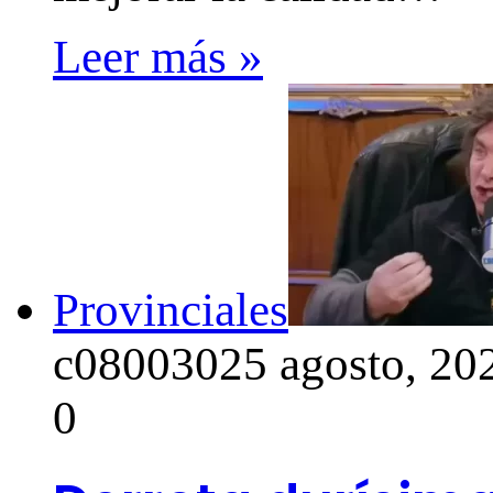
Leer más »
Provinciales
c0800302
5 agosto, 20
0