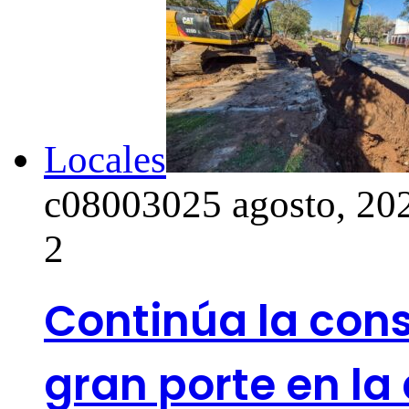
Locales
c0800302
5 agosto, 20
2
Continúa la cons
gran porte en la