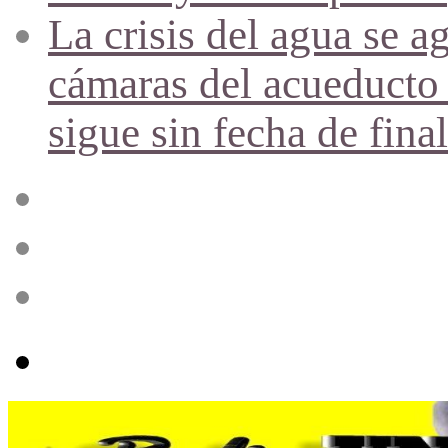
La crisis del agua se a
cámaras del acueducto 
sigue sin fecha de fina
Acceso
Publicación
al
azar
Barra
lateral
Menú