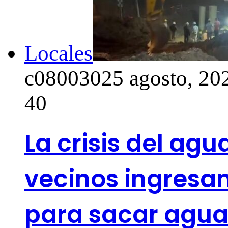
Locales
c0800302
5 agosto, 20
40
La crisis del ag
vecinos ingresa
para sacar agua