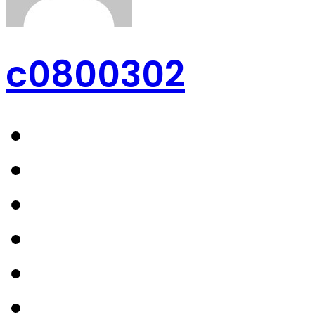
c0800302
Sitio
web
Facebook
X
YouTube
Instagram
TikTok