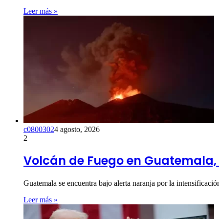
Leer más »
c0800302
4 agosto, 2026
2
Volcán de Fuego en Guatemala, 
Guatemala se encuentra bajo alerta naranja por la intensificaci
Leer más »