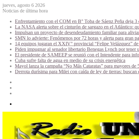
jueves, agosto 6 2026
Noticias de última hora
Enfrentamiento con el COM en B° Toba de Sáenz Peña deja 3 de
La NASA alerta sobre el cinturón de sargazo en el Atlántico: qu
Impulsan un proyecto de desendeudamiento familiar para alivi
SMN lo advierte: Fenómenos por 72 horas y alerta para gran par
14 equipos jugaran el XXIV° provincial “Felipe Velázquez” de 
Piden impugnar al senador libertario Benegas Lynch por tener u
El presidente de SAMEEP se reunió con el Intendente para infor
Cuba sufre falta de agua en medio de su crisis energética
Mayol lanza la campaña “No Más Cataratas” para mayores de 50
Derrota durísima para Milei con caída de ley de tierras: buscan
Acceso
Publicación
al
Barra
azar
lateral
Menú