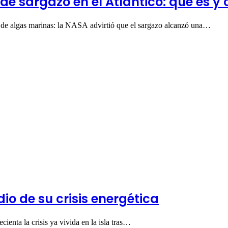
 de sargazo en el Atlántico: qué es y
al de algas marinas: la NASA advirtió que el sargazo alcanzó una…
o de su crisis energética
ienta la crisis ya vivida en la isla tras…