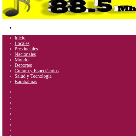
Buscar
por
Inicio
Locales
Provinciales
Nacionales
Mundo
Deportes
Cultura y Espectáculos
Salud y Tecnología
Bambalinas
Facebook
X
YouTube
Instagram
Radio
Uno
Radio
885
Uno
Radio
Mhz
885
Uno
Radio
Mhz
885
Uno
Radio