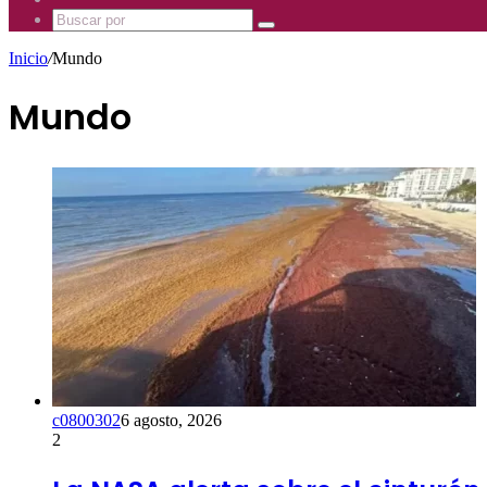
Mhz
885
Uno
Buscar
Mhz
885
por
Mhz
Inicio
/
Mundo
Mundo
c0800302
6 agosto, 2026
2