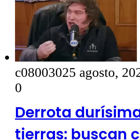
c0800302
5 agosto, 20
0
Derrota durísima
tierras: buscan c