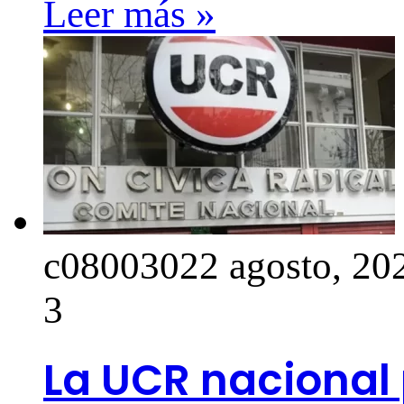
Leer más »
c0800302
2 agosto, 20
3
La UCR nacional p