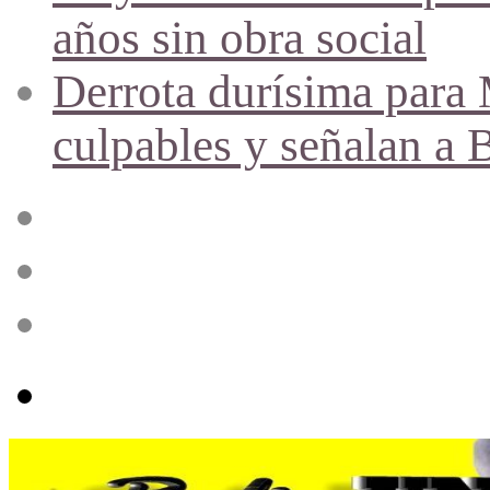
años sin obra social
Derrota durísima para M
culpables y señalan a 
Acceso
Publicación
al
azar
Barra
lateral
Menú