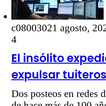
c0800302
1 agosto, 20
4
El insólito exped
expulsar tuiteros
Dos posteos en redes de
de hace más de 100 añ