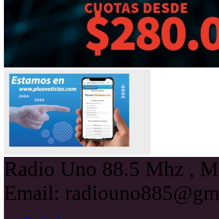
Radio Uno 88.5 Mhz , Ma
Email: radiouno885@gm