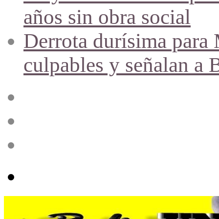
años sin obra social
Derrota durísima para M
culpables y señalan a 
Acceso
Publicación
al
azar
Barra
lateral
Menú