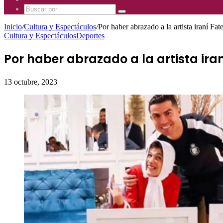
Mhz
885
Uno
Buscar
Mhz
885
por
Mhz
Inicio
/
Cultura y Espectáculos
/
Por haber abrazado a la artista iraní F
Cultura y Espectáculos
Deportes
Por haber abrazado a la artista ir
13 octubre, 2023