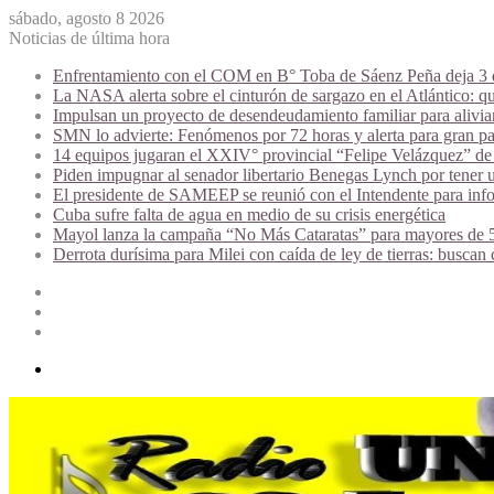
sábado, agosto 8 2026
Noticias de última hora
Enfrentamiento con el COM en B° Toba de Sáenz Peña deja 3 de
La NASA alerta sobre el cinturón de sargazo en el Atlántico: qu
Impulsan un proyecto de desendeudamiento familiar para alivi
SMN lo advierte: Fenómenos por 72 horas y alerta para gran par
14 equipos jugaran el XXIV° provincial “Felipe Velázquez” de 
Piden impugnar al senador libertario Benegas Lynch por tener u
El presidente de SAMEEP se reunió con el Intendente para infor
Cuba sufre falta de agua en medio de su crisis energética
Mayol lanza la campaña “No Más Cataratas” para mayores de 50
Derrota durísima para Milei con caída de ley de tierras: buscan
Acceso
Publicación
al
Barra
azar
lateral
Menú