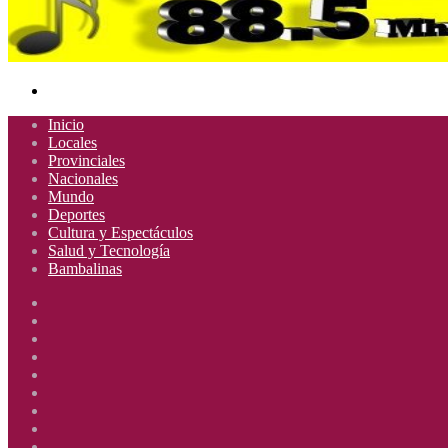
Buscar
por
Inicio
Locales
Provinciales
Nacionales
Mundo
Deportes
Cultura y Espectáculos
Salud y Tecnología
Bambalinas
Facebook
X
YouTube
Instagram
Radio
Uno
Radio
885
Uno
Radio
Mhz
885
Uno
Radio
Mhz
885
Uno
Radio