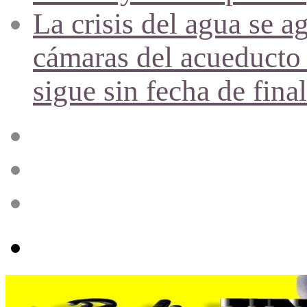
La crisis del agua se a
cámaras del acueducto 
sigue sin fecha de fina
Acceso
Publicación
al
azar
Barra
lateral
Menú