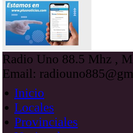
Radio Uno 88.5 Mhz , Ma
Email: radiouno885@gm
Inicio
Locales
Provinciales