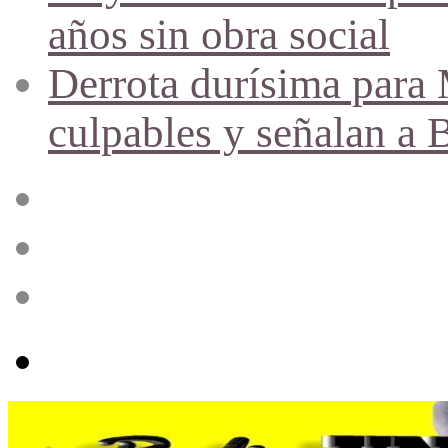
años sin obra social
Derrota durísima para M
culpables y señalan a 
Acceso
Publicación
al
azar
Barra
lateral
Menú