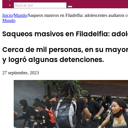
Mhz
885
Uno
Buscar
Mhz
885
por
Mhz
Inicio
/
Mundo
/
Saqueos masivos en Filadelfia: adolescentes asaltaron c
Mundo
Saqueos masivos en Filadelfia: adol
Cerca de mil personas, en su mayorí
y logró algunas detenciones.
27 septiembre, 2023