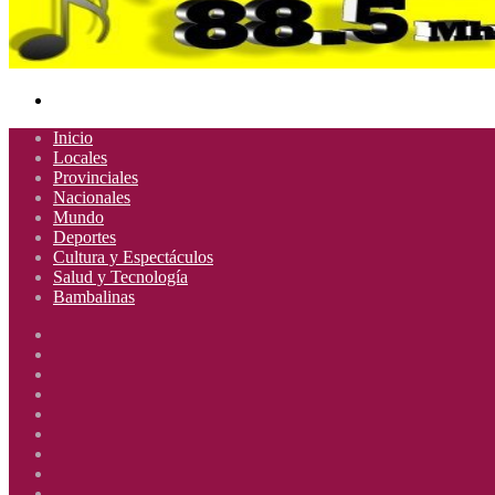
Buscar
por
Inicio
Locales
Provinciales
Nacionales
Mundo
Deportes
Cultura y Espectáculos
Salud y Tecnología
Bambalinas
Facebook
X
YouTube
Instagram
Radio
Uno
Radio
885
Uno
Radio
Mhz
885
Uno
Radio
Mhz
885
Uno
Radio