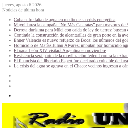
jueves, agosto 6 2026
Noticias de última hora
Cuba sufre falta de agua en medio de su crisis energética
Mayol lanza la campaña “No Más Cataratas” para mayores de 50
Derrota durísima para Milei con caída de ley de tierras: buscan
Continúa la construcción de alcantarillas de gran porte en la av
Enner Valencia es nuevo refuerzo de Boca: los números del gol
Homicidio de Matías Julian Álvarez: imputan por homicidio agr
El papa León XIV visitará Argentina en noviembre
Resistencia será parte de la movilización federal contra la extran
El financista del libertario Espert fue declarado culpable de la
La crisis del agua se agrava en el Chaco: vecinos ingresan a cá
Acceso
Publicación
al
Barra
azar
lateral
Menú