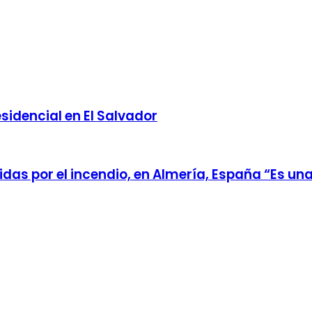
idencial en El Salvador
as por el incendio, en Almería, España “Es un