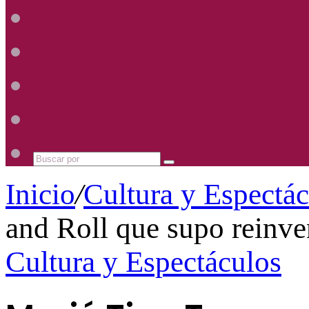
Radio
Mhz
Uno
885
Radio
Mhz
Uno
885
Radio
Mhz
Uno
885
Radio
Mhz
Uno
885
Mhz
Buscar
por
Inicio
/
Cultura y Espectá
and Roll que supo reinve
Cultura y Espectáculos