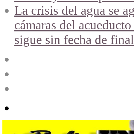
La crisis del agua se a
cámaras del acueducto 
sigue sin fecha de fina
Acceso
Publicación
al
azar
Barra
lateral
Menú