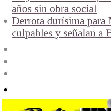
años sin obra social
Derrota durísima para M
culpables y señalan a 
Acceso
Publicación
al
azar
Barra
lateral
Menú