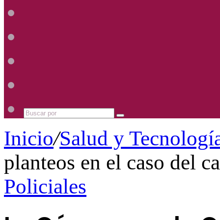
Radio
Mhz
Uno
885
Radio
Mhz
Uno
885
Radio
Mhz
Uno
885
Radio
Mhz
Uno
885
Mhz
Buscar
por
Inicio
/
Salud y Tecnologí
planteos en el caso del 
Policiales