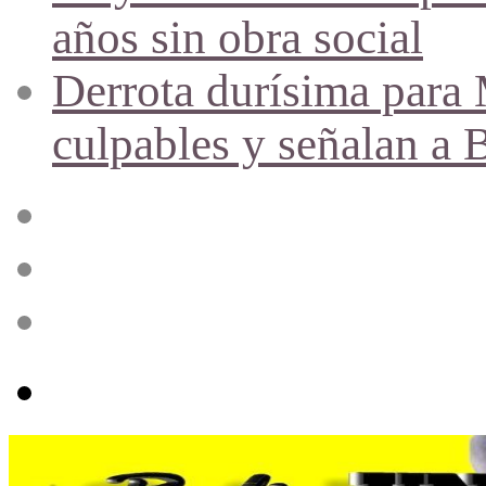
años sin obra social
Derrota durísima para M
culpables y señalan a 
Acceso
Publicación
al
azar
Barra
lateral
Menú