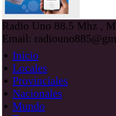
Radio Uno 88.5 Mhz , Ma
Email: radiouno885@gm
Inicio
Locales
Provinciales
Nacionales
Mundo