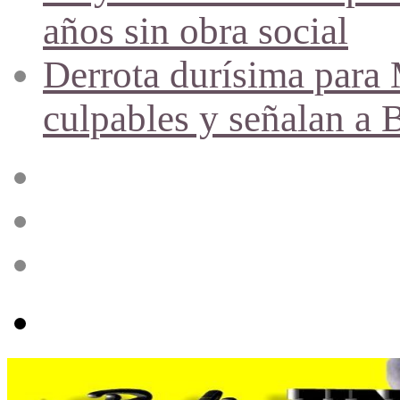
años sin obra social
Derrota durísima para M
culpables y señalan a 
Acceso
Publicación
al
azar
Barra
lateral
Menú