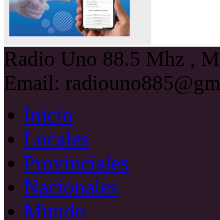
Radio Uno 88.5 Mhz , Ma
Email: radiouno885@gm
Inicio
Locales
Provinciales
Nacionales
Mundo