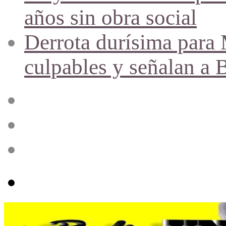
años sin obra social
Derrota durísima para M
culpables y señalan a 
Acceso
Publicación
al
azar
Barra
lateral
Menú