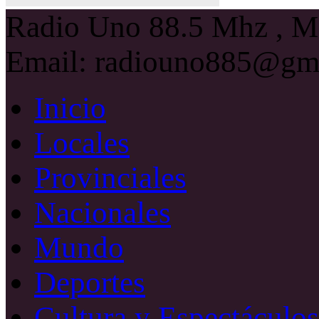
Radio Uno 88.5 Mhz , Ma
Email: radiouno885@gm
Inicio
Locales
Provinciales
Nacionales
Mundo
Deportes
Cultura y Espectáculos