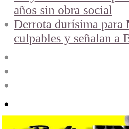
años sin obra social
Derrota durísima para M
culpables y señalan a 
Acceso
Publicación
al
azar
Barra
lateral
Menú