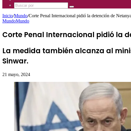
Mhz
885
Uno
Buscar
Mhz
885
por
Mhz
Inicio
/
Mundo
/
Corte Penal Internacional pidió la detención de Netan
Mundo
Mundo
Corte Penal Internacional pidió la
La medida también alcanza al minist
Sinwar.
21 mayo, 2024