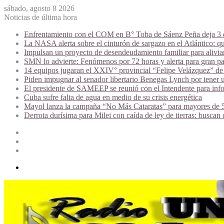
sábado, agosto 8 2026
Noticias de última hora
Enfrentamiento con el COM en B° Toba de Sáenz Peña deja 3 de
La NASA alerta sobre el cinturón de sargazo en el Atlántico: qu
Impulsan un proyecto de desendeudamiento familiar para alivi
SMN lo advierte: Fenómenos por 72 horas y alerta para gran par
14 equipos jugaran el XXIV° provincial “Felipe Velázquez” de 
Piden impugnar al senador libertario Benegas Lynch por tener u
El presidente de SAMEEP se reunió con el Intendente para infor
Cuba sufre falta de agua en medio de su crisis energética
Mayol lanza la campaña “No Más Cataratas” para mayores de 50
Derrota durísima para Milei con caída de ley de tierras: buscan
Acceso
Publicación
al
Barra
azar
lateral
Menú