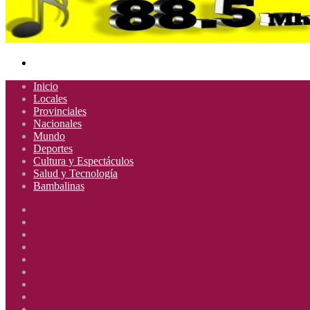
Buscar
por
Inicio
Locales
Provinciales
Nacionales
Mundo
Deportes
Cultura y Espectáculos
Salud y Tecnología
Bambalinas
Facebook
X
YouTube
Instagram
Radio
Uno
Radio
885
Uno
Radio
Mhz
885
Uno
Radio
Mhz
885
Uno
Radio