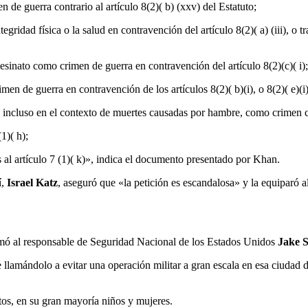
 de guerra contrario al artículo 8(2)( b) (xxv) del Estatuto;
tegridad física o la salud en contravención del artículo 8(2)( a) (iii), o
sesinato como crimen de guerra en contravención del artículo 8(2)(c)( i);
en de guerra en contravención de los artículos 8(2)( b)(i), o 8(2)( e)(i)
 a), incluso en el contexto de muertes causadas por hambre, como crimen
1)( h);
l artículo 7 (1)( k)», indica el documento presentado por Khan.
,
Israel Katz
, aseguró que «la petición es escandalosa» y la equiparó 
rmó al responsable de Seguridad Nacional de los Estados Unidos
Jake S
lamándolo a evitar una operación militar a gran escala en esa ciudad d
tos, en su gran mayoría niños y mujeres.