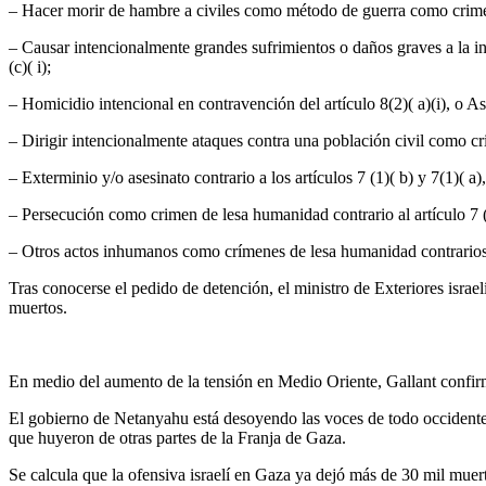
–
Hacer morir de hambre a civiles como método de guerra
como crimen
–
Causar intencionalmente grandes sufrimientos
o daños graves a la in
(c)( i);
–
Homicidio intencional
en contravención del artículo 8(2)( a)(i), o A
– D
irigir intencionalmente ataques contra una población civil
como crim
– Exterminio y/o asesinato contrario a los artículos 7 (1)( b) y 7(1)(
– Persecución como crimen de lesa humanidad contrario al artículo 7 (
– Otros actos inhumanos como crímenes de lesa humanidad contrarios a
Tras conocerse el pedido de detención, el ministro de Exteriores israelí
muertos.
En medio del aumento de la tensión en Medio Oriente, Gallant confi
El gobierno de Netanyahu está desoyendo las voces de todo occidente l
que huyeron de otras partes de la Franja de Gaza.
Se calcula que la ofensiva israelí en Gaza ya dejó más de 30 mil muer