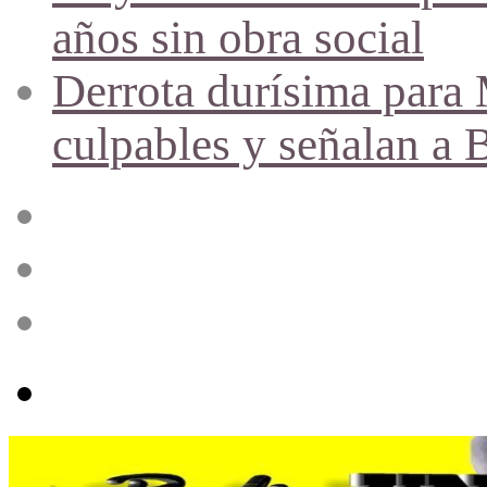
años sin obra social
Derrota durísima para M
culpables y señalan a 
Acceso
Publicación
al
azar
Barra
lateral
Menú