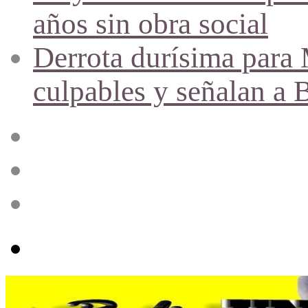
años sin obra social
Derrota durísima para M
culpables y señalan a 
Acceso
Publicación
al
azar
Barra
lateral
Menú