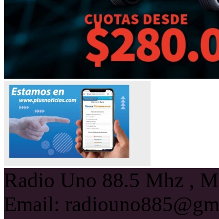
Radio Uno 88.5 Mhz , Ma
Email: radiouno885@gm