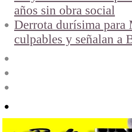
años sin obra social
Derrota durísima para M
culpables y señalan a 
Acceso
Publicación
al
azar
Barra
lateral
Menú