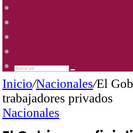
Radio
Mhz
Uno
885
Radio
Mhz
Uno
885
Radio
Mhz
Uno
885
Radio
Mhz
Uno
885
Mhz
Buscar
por
Inicio
/
Nacionales
/
El Gob
trabajadores privados
Nacionales