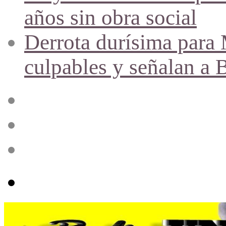
años sin obra social
Derrota durísima para M
culpables y señalan a 
Acceso
Publicación
al
azar
Barra
lateral
Menú