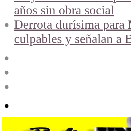
años sin obra social
Derrota durísima para M
culpables y señalan a 
Acceso
Publicación
al
azar
Barra
lateral
Menú