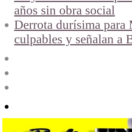
años sin obra social
Derrota durísima para M
culpables y señalan a 
Acceso
Publicación
al
azar
Barra
lateral
Menú