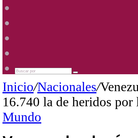
Radio
Mhz
Uno
885
Radio
Mhz
Uno
885
Radio
Mhz
Uno
885
Radio
Mhz
Uno
885
Mhz
Buscar
por
Inicio
/
Nacionales
/
Venezue
16.740 la de heridos por 
Mundo