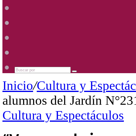
Radio
Mhz
Uno
885
Radio
Mhz
Uno
885
Radio
Mhz
Uno
885
Radio
Mhz
Uno
885
Mhz
Buscar
por
Inicio
/
Cultura y Espectá
alumnos del Jardín N°231
Cultura y Espectáculos