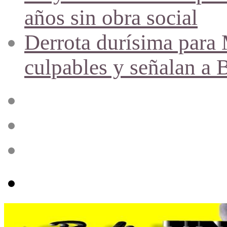
años sin obra social
Derrota durísima para M
culpables y señalan a 
Acceso
Publicación
al
azar
Barra
lateral
Menú