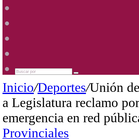
Radio
Mhz
Uno
885
Radio
Mhz
Uno
885
Radio
Mhz
Uno
885
Radio
Mhz
Uno
885
Mhz
Buscar
por
Inicio
/
Deportes
/
Unión de
a Legislatura reclamo por 
emergencia en red públic
Provinciales