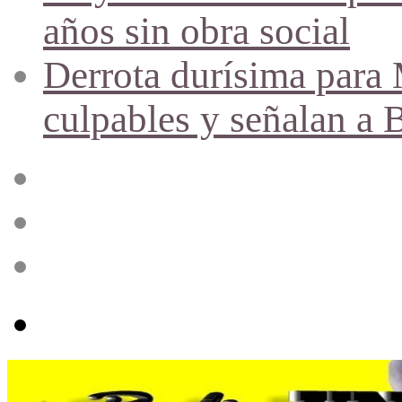
años sin obra social
Derrota durísima para M
culpables y señalan a 
Acceso
Publicación
al
azar
Barra
lateral
Menú