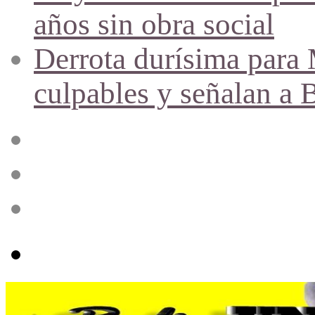
años sin obra social
Derrota durísima para M
culpables y señalan a 
Acceso
Publicación
al
azar
Barra
lateral
Menú