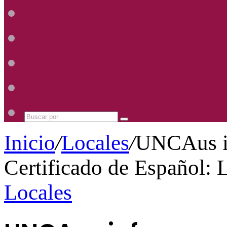
Radio
Mhz
Uno
885
Radio
Mhz
Uno
885
Radio
Mhz
Uno
885
Radio
Mhz
Uno
885
Mhz
Buscar
por
Inicio
/
Locales
/
UNCAus in
Certificado de Español
Locales