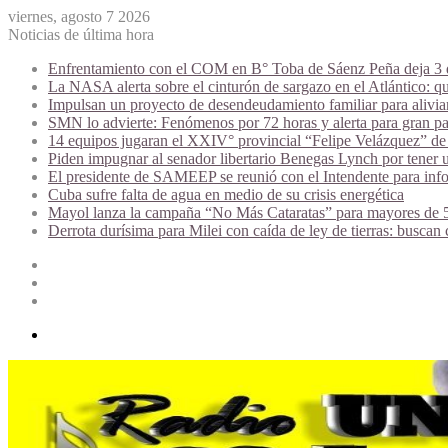
viernes, agosto 7 2026
Noticias de última hora
Enfrentamiento con el COM en B° Toba de Sáenz Peña deja 3 de
La NASA alerta sobre el cinturón de sargazo en el Atlántico: qu
Impulsan un proyecto de desendeudamiento familiar para alivi
SMN lo advierte: Fenómenos por 72 horas y alerta para gran par
14 equipos jugaran el XXIV° provincial “Felipe Velázquez” de 
Piden impugnar al senador libertario Benegas Lynch por tener u
El presidente de SAMEEP se reunió con el Intendente para infor
Cuba sufre falta de agua en medio de su crisis energética
Mayol lanza la campaña “No Más Cataratas” para mayores de 50
Derrota durísima para Milei con caída de ley de tierras: buscan
Acceso
Publicación
al
Barra
azar
lateral
Menú