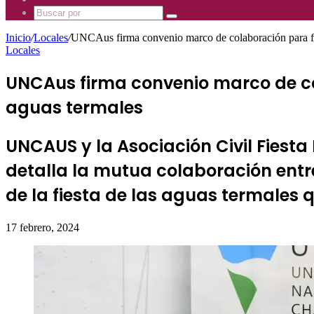
Mhz
885
Uno
Buscar
Mhz
885
por
Mhz
Inicio
/
Locales
/
UNCAus firma convenio marco de colaboración para form
Locales
UNCAus firma convenio marco de col
aguas termales
UNCAUS y la Asociación Civil Fiest
detalla la mutua colaboración entre 
de la fiesta de las aguas termales 
17 febrero, 2024