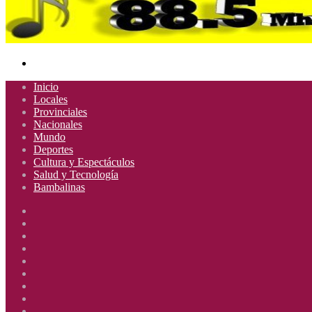
Buscar
por
Inicio
Locales
Provinciales
Nacionales
Mundo
Deportes
Cultura y Espectáculos
Salud y Tecnología
Bambalinas
Facebook
X
YouTube
Instagram
Radio
Uno
Radio
885
Uno
Radio
Mhz
885
Uno
Radio
Mhz
885
Uno
Radio