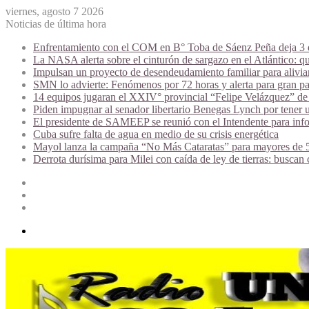
viernes, agosto 7 2026
Noticias de última hora
Enfrentamiento con el COM en B° Toba de Sáenz Peña deja 3 de
La NASA alerta sobre el cinturón de sargazo en el Atlántico: qu
Impulsan un proyecto de desendeudamiento familiar para alivi
SMN lo advierte: Fenómenos por 72 horas y alerta para gran par
14 equipos jugaran el XXIV° provincial “Felipe Velázquez” de 
Piden impugnar al senador libertario Benegas Lynch por tener u
El presidente de SAMEEP se reunió con el Intendente para infor
Cuba sufre falta de agua en medio de su crisis energética
Mayol lanza la campaña “No Más Cataratas” para mayores de 50
Derrota durísima para Milei con caída de ley de tierras: buscan
Acceso
Publicación
al
Barra
azar
lateral
Menú