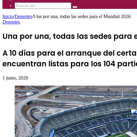
Mhz
885
Uno
Buscar
Mhz
885
por
Mhz
Inicio
/
Deportes
/
Una por una, todas las sedes para el Mundial 2026
Deportes
Una por una, todas las sedes para 
A 10 días para el arranque del cert
encuentran listas para los 104 part
1 junio, 2026