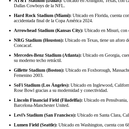
AT&T Stadium (Dallas):
Ubicado en Arlington, Texas, con cap
Dallas Cowboys de la NFL.
Hard Rock Stadium (Miami):
Ubicado en Florida, cuenta con 7
accidentada final de la Copa América 2024.
Arrowhead Stadium (Kansas City):
Ubicado en Misuri, con c
NRG Stadium (Houston):
Ubicado en Texas, tiene un aforo de 
Concacaf.
Mercedes-Benz Stadium (Atlanta):
Ubicado en Georgia, cuent
su moderno techo retráctil.
Gillette Stadium (Boston):
Ubicado en Foxborough, Massachuset
Femenino 2003.
SoFi Stadium (Los Ángeles):
Ubicado en Inglewood, California
Rose Bowl gracias a su modernidad y conectividad.
Lincoln Financial Field (Filadelfia):
Ubicado en Pensilvania, 
Barcelona-Manchester United.
Levi’s Stadium (San Francisco):
Ubicado en Santa Clara, Cali
Lumen Field (Seattle):
Ubicado en Washington, cuenta con 68.7