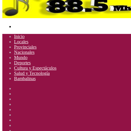
Buscar
por
Inicio
Locales
Provinciales
Nacionales
Mundo
Deportes
Cultura y Espectáculos
Salud y Tecnología
Bambalinas
Facebook
X
YouTube
Instagram
Radio
Uno
Radio
885
Uno
Radio
Mhz
885
Uno
Radio
Mhz
885
Uno
Radio