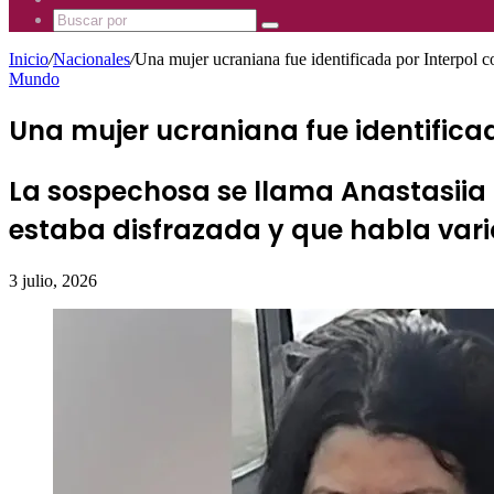
Mhz
885
Uno
Buscar
Mhz
885
por
Mhz
Inicio
/
Nacionales
/
Una mujer ucraniana fue identificada por Interpol
Mundo
Una mujer ucraniana fue identific
La sospechosa se llama Anastasiia
estaba disfrazada y que habla vari
3 julio, 2026