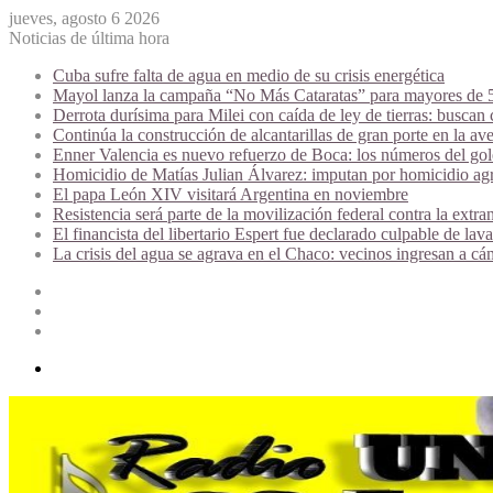
jueves, agosto 6 2026
Noticias de última hora
Cuba sufre falta de agua en medio de su crisis energética
Mayol lanza la campaña “No Más Cataratas” para mayores de 50
Derrota durísima para Milei con caída de ley de tierras: buscan
Continúa la construcción de alcantarillas de gran porte en la av
Enner Valencia es nuevo refuerzo de Boca: los números del gol
Homicidio de Matías Julian Álvarez: imputan por homicidio agr
El papa León XIV visitará Argentina en noviembre
Resistencia será parte de la movilización federal contra la extran
El financista del libertario Espert fue declarado culpable de la
La crisis del agua se agrava en el Chaco: vecinos ingresan a cá
Acceso
Publicación
al
Barra
azar
lateral
Menú