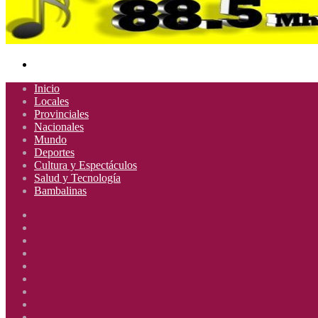
Buscar
por
Inicio
Locales
Provinciales
Nacionales
Mundo
Deportes
Cultura y Espectáculos
Salud y Tecnología
Bambalinas
Facebook
X
YouTube
Instagram
Radio
Uno
Radio
885
Uno
Radio
Mhz
885
Uno
Radio
Mhz
885
Uno
Radio