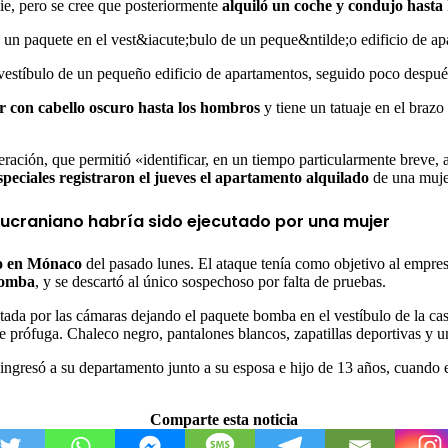
ie, pero se cree que posteriormente
alquiló un coche y condujo hasta 
 vestíbulo de un pequeño edificio de apartamentos, seguido poco despué
 con cabello oscuro hasta los hombros
y tiene un tatuaje en el braz
eración, que permitió «identificar, en un tiempo particularmente breve,
speciales
registraron el jueves el apartamento alquilado
de una muje
 ucraniano habría sido ejecutado por una mujer
o en Mónaco
del pasado lunes. El ataque tenía como objetivo al empre
bomba
, y se descartó al único sospechoso por falta de pruebas.
aptada por las cámaras dejando el paquete bomba en el vestíbulo de la ca
ue prófuga. Chaleco negro, pantalones blancos, zapatillas deportivas y 
ingresó a su departamento junto a su esposa e hijo de 13 años, cuando e
Comparte esta noticia