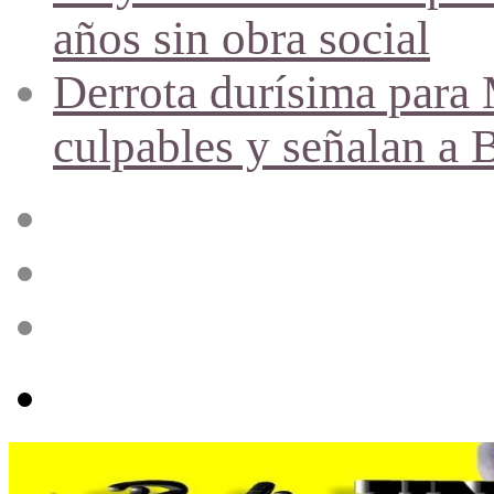
años sin obra social
Derrota durísima para M
culpables y señalan a 
Acceso
Publicación
al
azar
Barra
lateral
Menú