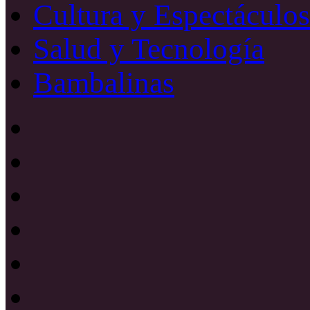
Cultura y Espectáculos
Salud y Tecnología
Bambalinas
Facebook
X
YouTube
Instagram
Radio
Uno
885
Radio
Mhz
Uno