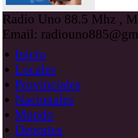
Radio Uno 88.5 Mhz , Ma
Email: radiouno885@gm
Inicio
Locales
Provinciales
Nacionales
Mundo
Deportes