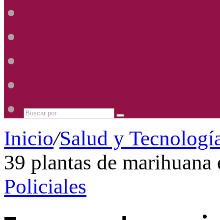
Radio
Mhz
Uno
885
Radio
Mhz
Uno
885
Radio
Mhz
Uno
885
Radio
Mhz
Uno
885
Mhz
Buscar
por
Inicio
/
Salud y Tecnologí
39 plantas de marihuana
Policiales