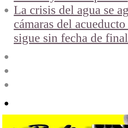
La crisis del agua se a
cámaras del acueducto 
sigue sin fecha de fina
Acceso
Publicación
al
azar
Barra
lateral
Menú