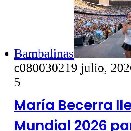
Bambalinas
c0800302
19 julio, 20
5
María Becerra lle
Mundial 2026 pa