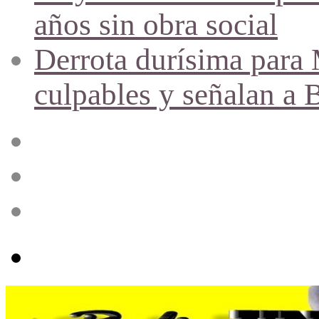
años sin obra social
Derrota durísima para M
culpables y señalan a 
Acceso
Publicación
al
azar
Barra
lateral
Menú