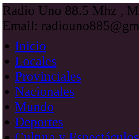
Radio Uno 88.5 Mhz , Ma
Email: radiouno885@gm
Inicio
Locales
Provinciales
Nacionales
Mundo
Deportes
Cultura y Espectáculos