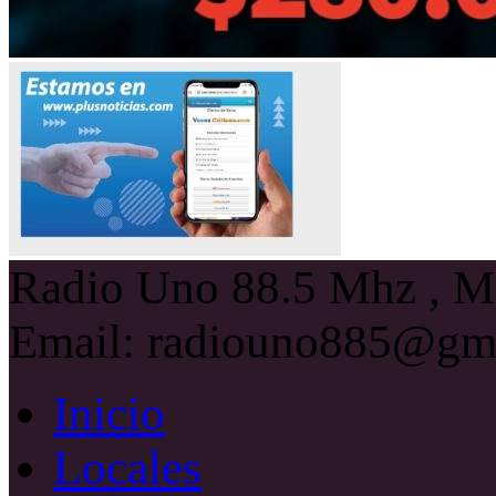
Radio Uno 88.5 Mhz , Ma
Email: radiouno885@gm
Inicio
Locales