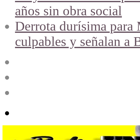
años sin obra social
Derrota durísima para M
culpables y señalan a 
Acceso
Publicación
al
azar
Barra
lateral
Menú