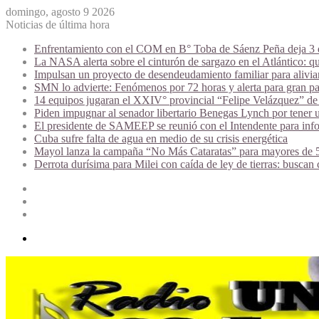
domingo, agosto 9 2026
Noticias de última hora
Enfrentamiento con el COM en B° Toba de Sáenz Peña deja 3 de
La NASA alerta sobre el cinturón de sargazo en el Atlántico: qu
Impulsan un proyecto de desendeudamiento familiar para alivi
SMN lo advierte: Fenómenos por 72 horas y alerta para gran par
14 equipos jugaran el XXIV° provincial “Felipe Velázquez” de 
Piden impugnar al senador libertario Benegas Lynch por tener u
El presidente de SAMEEP se reunió con el Intendente para infor
Cuba sufre falta de agua en medio de su crisis energética
Mayol lanza la campaña “No Más Cataratas” para mayores de 50
Derrota durísima para Milei con caída de ley de tierras: buscan
Acceso
Publicación
al
Barra
azar
lateral
Menú