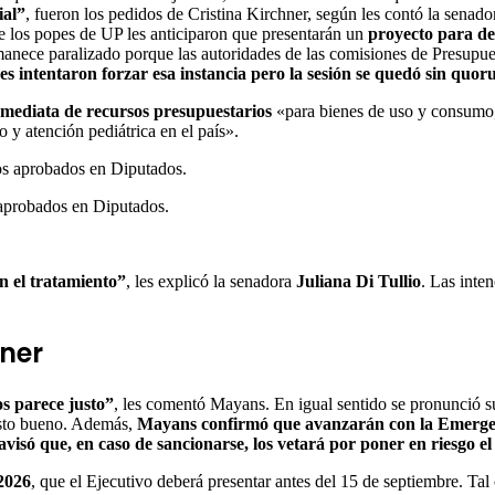
ial”
, fueron los pedidos de Cristina Kirchner, según les contó la senad
e los popes de UP les anticiparon que presentarán un
proyecto para de
rmanece paralizado porque las autoridades de las comisiones de Presup
res intentaron forzar esa instancia pero la sesión se quedó sin quo
inmediata de recursos presupuestarios
«para bienes de uso y consumo,
 y atención pediátrica en el país».
 aprobados en Diputados.
 el tratamiento”
, les explicó la senadora
Juliana Di Tullio
. Las inte
hner
os parece justo”
, les comentó Mayans. En igual sentido se pronunció su
visto bueno. Además,
Mayans confirmó que avanzarán con la Emergenci
só que, en caso de sancionarse, los vetará por poner en riesgo el 
 2026
, que el Ejecutivo deberá presentar antes del 15 de septiembre. Tal