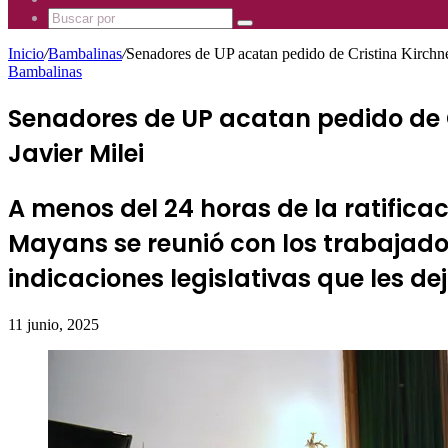
Mhz
885
Uno
Buscar
Mhz
885
por
Mhz
Inicio
/
Bambalinas
/
Senadores de UP acatan pedido de Cristina Kirchner
Bambalinas
Senadores de UP acatan pedido de C
Javier Milei
A menos del 24 horas de la ratifica
Mayans se reunió con los trabajador
indicaciones legislativas que les dejó
11 junio, 2025