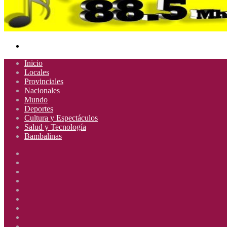
Buscar
por
Inicio
Locales
Provinciales
Nacionales
Mundo
Deportes
Cultura y Espectáculos
Salud y Tecnología
Bambalinas
Facebook
X
YouTube
Instagram
Radio
Uno
Radio
885
Uno
Radio
Mhz
885
Uno
Radio
Mhz
885
Uno
Radio