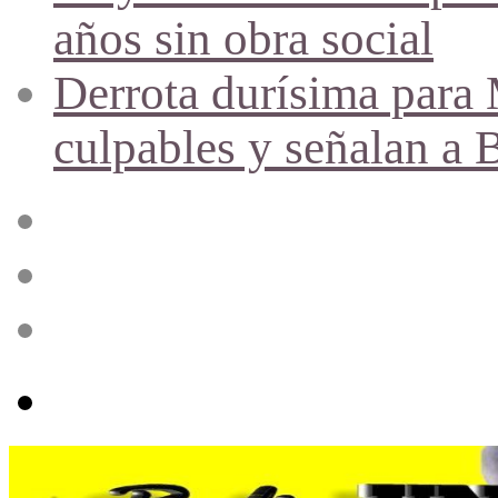
años sin obra social
Derrota durísima para M
culpables y señalan a 
Acceso
Publicación
al
azar
Barra
lateral
Menú