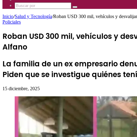
Mhz
885
Uno
Buscar
Mhz
885
por
Mhz
Inicio
/
Salud y Tecnología
/
Roban USD 300 mil, vehículos y desvalijan 
Policiales
Roban USD 300 mil, vehículos y desv
Alfano
La familia de un ex empresario denun
Piden que se investigue quiénes ten
15 diciembre, 2025