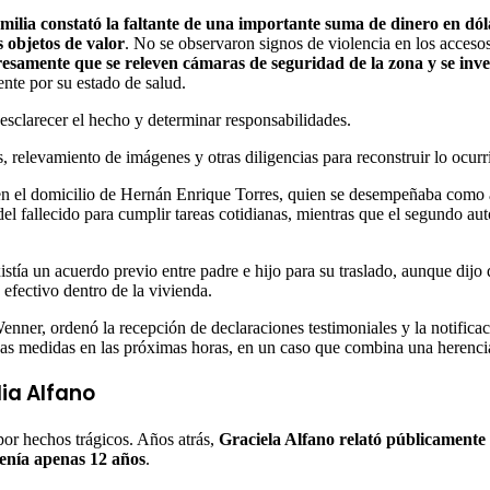
familia constató la faltante de una importante suma de dinero en d
 objetos de valor
. No se observaron signos de violencia en los acceso
presamente que se releven cámaras de seguridad de la zona y se inve
ente por su estado de salud.
esclarecer el hecho y determinar responsabilidades.
, relevamiento de imágenes y otras diligencias para reconstruir lo ocurr
ó en el domicilio de Hernán Enrique Torres, quien se desempeñaba como 
del fallecido para cumplir tareas cotidianas, mientras que el segundo au
istía un acuerdo previo entre padre e hijo para su traslado, aunque dijo
efectivo dentro de la vivienda.
enner, ordenó la recepción de declaraciones testimoniales y la notificac
vas medidas en las próximas horas, en un caso que combina una herencia
ia Alfano
por hechos trágicos. Años atrás,
Graciela Alfano relató públicamente 
tenía apenas 12 años
.