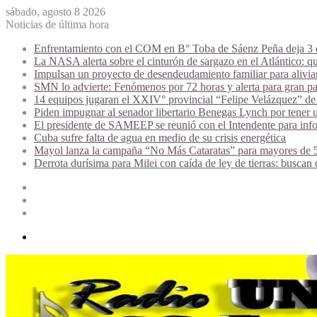
sábado, agosto 8 2026
Noticias de última hora
Enfrentamiento con el COM en B° Toba de Sáenz Peña deja 3 de
La NASA alerta sobre el cinturón de sargazo en el Atlántico: qu
Impulsan un proyecto de desendeudamiento familiar para alivi
SMN lo advierte: Fenómenos por 72 horas y alerta para gran par
14 equipos jugaran el XXIV° provincial “Felipe Velázquez” de 
Piden impugnar al senador libertario Benegas Lynch por tener u
El presidente de SAMEEP se reunió con el Intendente para infor
Cuba sufre falta de agua en medio de su crisis energética
Mayol lanza la campaña “No Más Cataratas” para mayores de 50
Derrota durísima para Milei con caída de ley de tierras: buscan
Acceso
Publicación
al
Barra
azar
lateral
Menú