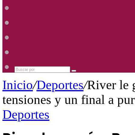
Radio
Mhz
Uno
885
Radio
Mhz
Uno
885
Radio
Mhz
Uno
885
Radio
Mhz
Uno
885
Mhz
Buscar
por
Inicio
/
Deportes
/
River le
tensiones y un final a pu
Deportes