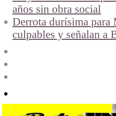
años sin obra social
Derrota durísima para M
culpables y señalan a 
Acceso
Publicación
al
azar
Barra
lateral
Menú