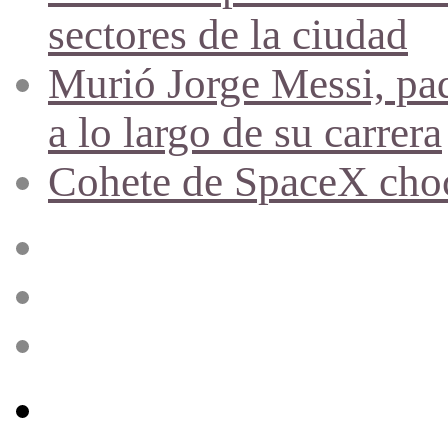
sectores de la ciudad
Murió Jorge Messi, pad
a lo largo de su carrera
Cohete de SpaceX chocó
Acceso
Publicación
al
azar
Barra
lateral
Menú