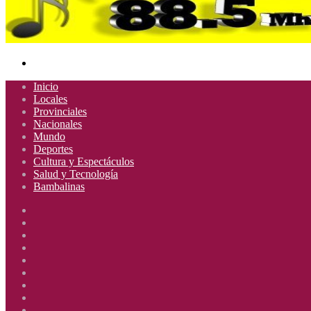
Buscar
por
Inicio
Locales
Provinciales
Nacionales
Mundo
Deportes
Cultura y Espectáculos
Salud y Tecnología
Bambalinas
Facebook
X
YouTube
Instagram
Radio
Uno
Radio
885
Uno
Radio
Mhz
885
Uno
Radio
Mhz
885
Uno
Radio