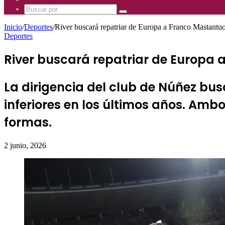
Mhz
885
Uno
Buscar
Mhz
885
por
Mhz
Inicio
/
Deportes
/
River buscará repatriar de Europa a Franco Mastantu
Deportes
River buscará repatriar de Europa 
La dirigencia del club de Núñez bu
inferiores en los últimos años. Am
formas.
2 junio, 2026