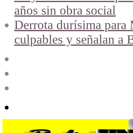
años sin obra social
Derrota durísima para M
culpables y señalan a 
Acceso
Publicación
al
azar
Barra
lateral
Menú