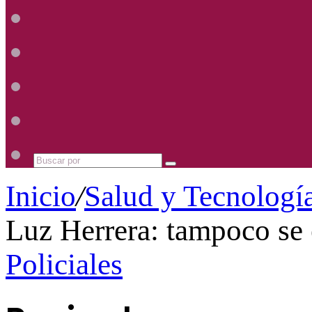
Radio
Mhz
Uno
885
Radio
Mhz
Uno
885
Radio
Mhz
Uno
885
Radio
Mhz
Uno
885
Mhz
Buscar
por
Inicio
/
Salud y Tecnologí
Luz Herrera: tampoco se 
Policiales