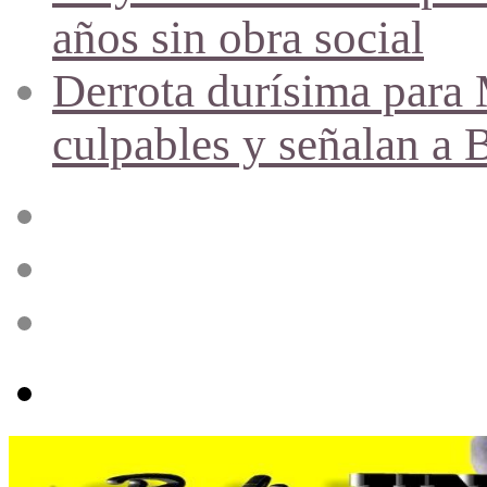
años sin obra social
Derrota durísima para M
culpables y señalan a 
Acceso
Publicación
al
azar
Barra
lateral
Menú