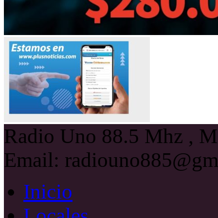
Radio Uno 88.5 Mhz , Ma
Email: radiouno885@gm
Inicio
Locales