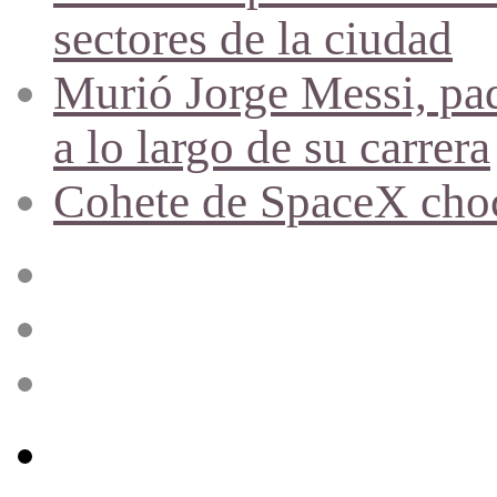
sectores de la ciudad
Murió Jorge Messi, pad
a lo largo de su carrera
Cohete de SpaceX chocó
Acceso
Publicación
al
azar
Barra
lateral
Menú