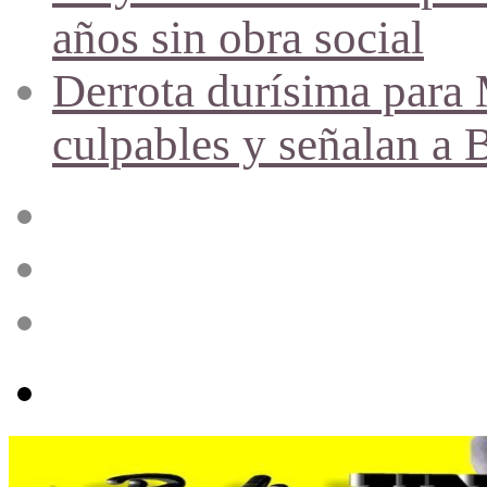
años sin obra social
Derrota durísima para M
culpables y señalan a 
Acceso
Publicación
al
azar
Barra
lateral
Menú