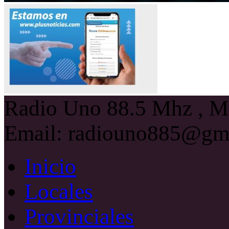
Radio Uno 88.5 Mhz , Ma
Email: radiouno885@gm
Inicio
Locales
Provinciales