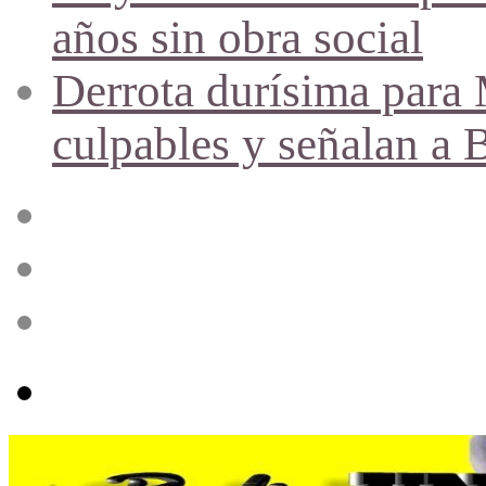
años sin obra social
Derrota durísima para M
culpables y señalan a 
Acceso
Publicación
al
azar
Barra
lateral
Menú