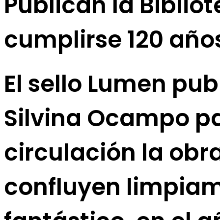
Publican la Biblio
cumplirse 120 año
El sello Lumen publ
Silvina Ocampo pa
circulación la obr
confluyen limpiame