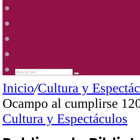
Radio
Mhz
Uno
885
Radio
Mhz
Uno
885
Radio
Mhz
Uno
885
Radio
Mhz
Uno
885
Mhz
Buscar
por
Inicio
/
Cultura y Espectá
Ocampo al cumplirse 120
Cultura y Espectáculos