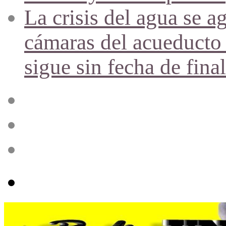
La crisis del agua se a
cámaras del acueducto 
sigue sin fecha de fina
Acceso
Publicación
al
azar
Barra
lateral
Menú