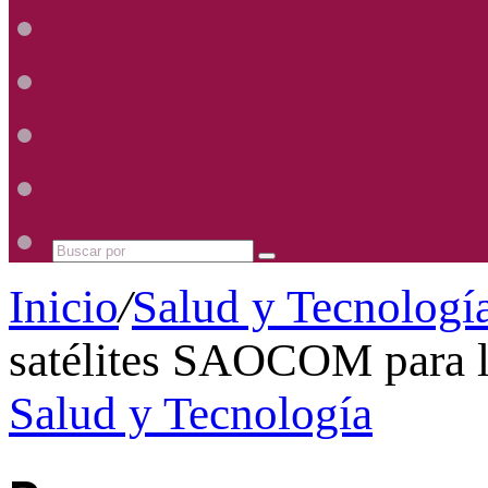
Radio
Mhz
Uno
885
Radio
Mhz
Uno
885
Radio
Mhz
Uno
885
Radio
Mhz
Uno
885
Mhz
Buscar
por
Inicio
/
Salud y Tecnologí
satélites SAOCOM para l
Salud y Tecnología