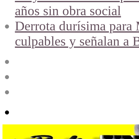
años sin obra social
Derrota durísima para M
culpables y señalan a 
Acceso
Publicación
al
azar
Barra
lateral
Menú