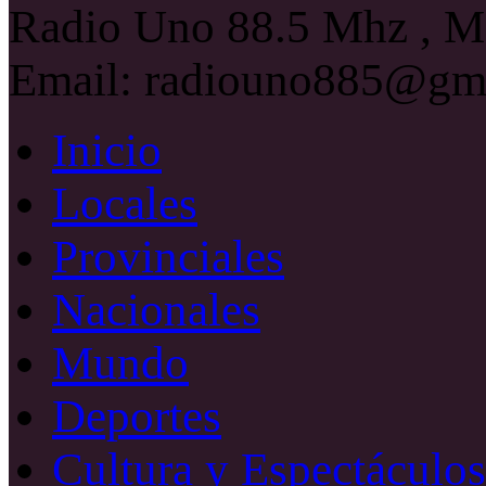
Radio Uno 88.5 Mhz , Ma
Email: radiouno885@gm
Inicio
Locales
Provinciales
Nacionales
Mundo
Deportes
Cultura y Espectáculos