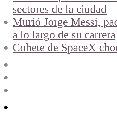
sectores de la ciudad
Murió Jorge Messi, pad
a lo largo de su carrera
Cohete de SpaceX chocó
Acceso
Publicación
al
azar
Barra
lateral
Menú