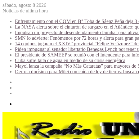
sábado, agosto 8 2026
Noticias de última hora
Enfrentamiento con el COM en B° Toba de Sáenz Peña deja 3 de
La NASA alerta sobre el cinturón de sargazo en el Atlántico: qu
Impulsan un proyecto de desendeudamiento familiar para alivi
SMN lo advierte: Fenómenos por 72 horas y alerta para gran par
14 equipos jugaran el XXIV° provincial “Felipe Velázquez” de 
Piden impugnar al senador libertario Benegas Lynch por tener u
El presidente de SAMEEP se reunió con el Intendente para infor
Cuba sufre falta de agua en medio de su crisis energética
Mayol lanza la campaña “No Más Cataratas” para mayores de 50
Derrota durísima para Milei con caída de ley de tierras: buscan
Acceso
Publicación
al
Barra
azar
lateral
Menú