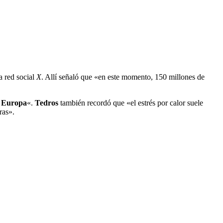
a red social
X
. Allí señaló que «en este momento, 150 millones de
n Europa
«.
Tedros
también recordó que «el estrés por calor suele
ras».