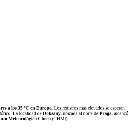
ores a los 35 °C en Europa
. Los registros más elevados se esperan
tórico. La localidad de
Doksany
, ubicada al norte de
Praga
, alcanzó
ituto Meteorológico Checo
(CHMI).