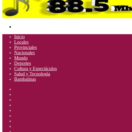
Buscar
por
Inicio
Locales
Provinciales
Nacionales
Mundo
Deportes
Cultura y Espectáculos
Salud y Tecnología
Bambalinas
Facebook
X
YouTube
Instagram
Radio
Uno
Radio
885
Uno
Radio
Mhz
885
Uno
Radio
Mhz
885
Uno
Radio