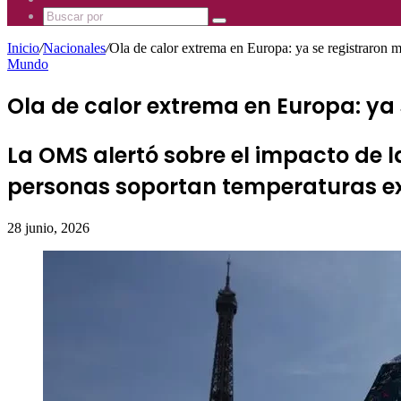
Mhz
885
Uno
Buscar
Mhz
885
por
Mhz
Inicio
/
Nacionales
/
Ola de calor extrema en Europa: ya se registraron 
Mundo
Ola de calor extrema en Europa: ya 
La OMS alertó sobre el impacto de l
personas soportan temperaturas ex
28 junio, 2026