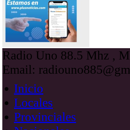
Radio Uno 88.5 Mhz , Ma
Email: radiouno885@gm
Inicio
Locales
Provinciales