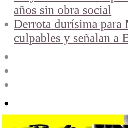
años sin obra social
Derrota durísima para M
culpables y señalan a 
Acceso
Publicación
al
azar
Barra
lateral
Menú