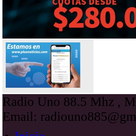
Radio Uno 88.5 Mhz , Ma
Email: radiouno885@gm