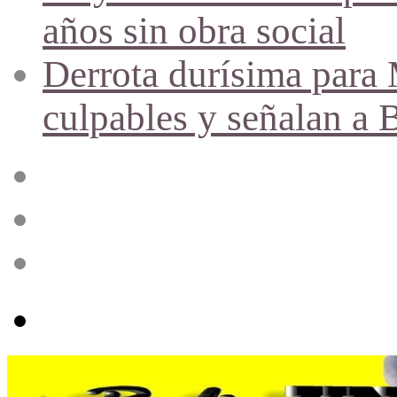
años sin obra social
Derrota durísima para M
culpables y señalan a 
Acceso
Publicación
al
azar
Barra
lateral
Menú